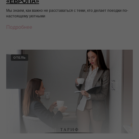
«ЕВРОПА»
лучшая
Мы знаем, как важно не расставаться с теми, кто делает поездки по-
настоящему уютными
гостиница
Подробнее
в центре
Иркутска
ОТЕЛЬ