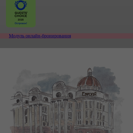
Модуль онлайн-бронирования
20 лет с вами
Добро пожаловать в отель «Европа»!
Отель обладает полным соответствием европейским
стандартам качества обслуживания, оснащен всеми
необходимыми условиями для комфортного
проживания в туристических и бизнес-поездках.
Здание расположено на одной из главных улиц
города, отличается стильным, современным