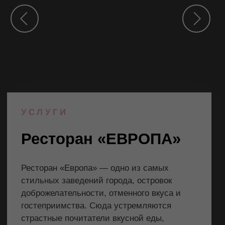
Контакты
+7 (958) 578-86-75
664047, Россия, Иркутская область,
г. Иркутск, ул. Байкальская, 69
info@europehotel.ru
Если вы хотите забронировать номер или
у вас остались вопросы, заполните поля
ниже и мы вам перезвоним
Ваше имя