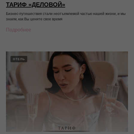
ТАРИФ «ДЕЛОВОЙ»
Бизнес-путешествия стали неотъемлемой частью нашей жизни, и мы
знаем, как Вы цените свое время
Подробнее
ОТЕЛЬ
Услуги отеля
Отель предоставляет услуги в сфере
организации мероприятий любого
формата, от деловых встреч
и корпоративных праздников,
до грандиозных свадебных банкетов
и гала-ужинов.