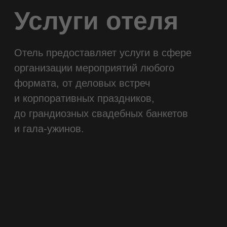
УСЛУГИ
СВАДЬБА ВАШЕЙ
МЕЧТЫ В ОТЕЛЕ
«ЕВРОПА»
Свадьба — важный и волшебный день, в
который все должно быть идеально.
Выдержанные в классическом стиле
интерьеры дополнены текстилем и цветами,
тем самым делают отель идеальным для
фотосессий. Провести свадебный банкет,
сделать праздничный фуршет, разместить
гостей или организовать девичник и
мальчишник — все это возможно в отеле
"Европа".
подробнее