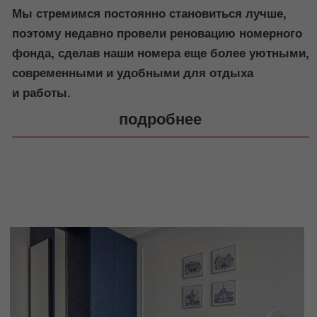
НОМЕРА
НОМЕРА
Номер первой
Номер п
категории
категори
одноместный модерн
двухмес
Стандарт одноместный
Стандарт дву
улучшенный — самый новый номер в
— самый новый
г. Иркутске площадью 15 кв.м.
площадью 19 к
с комфортной кроватью не оставит
подходят как 
Вас без эмоций. Современный дизайн
гостей, так и
в серо-синих и бежево-коричневых
лаконичный ди
тонах, новый интерьер комнаты
комнаты и ва
и ванной — все самое лучшее для
рабочая зона
Вашего отдыха и работы
для Вашего о
подробнее