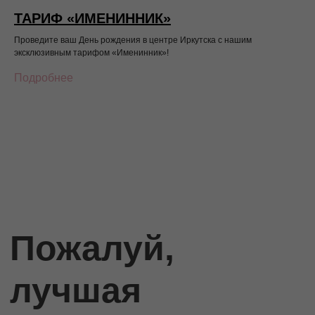
ТАРИФ «ИМЕНИННИК»
Проведите ваш День рождения в центре Иркутска с нашим
эксклюзивным тарифом «Именинник»!
Подробнее
УСЛУГИ
Ресторан «ЕВРОПА»
Ресторан «Европа» — одно из самых
стильных заведений города, островок
доброжелательности, отменного вкуса и
гостеприимства. Сюда устремляются
страстные почитатели вкусной еды,