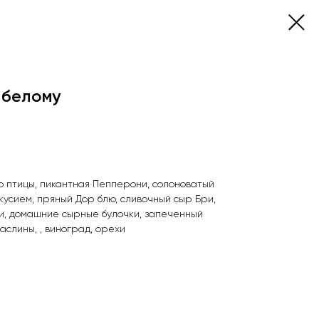
 белому
о птицы, пикантная Пепперони, солоноватый
усием, пряный Дор блю, сливочный сыр Бри,
и, домашние сырные булочки, запеченный
аслины, , виноград, орехи