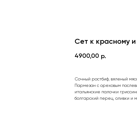
Сет к красному и
4900,00
р.
Сочный ростбиф, вяленый мяс
Пармезан с ореховым послевк
итальянские палочки гриссин
болгарский перец, оливки и м