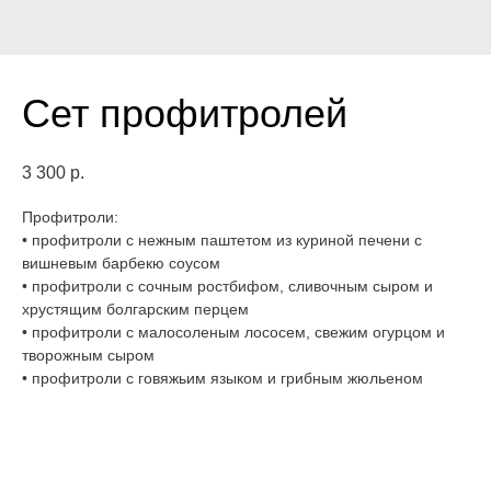
Сет профитролей
3 300
р.
Профитроли:
• профитроли с нежным паштетом из куриной печени с
вишневым барбекю соусом
• профитроли с сочным ростбифом, сливочным сыром и
хрустящим болгарским перцем
• профитроли с малосоленым лососем, свежим огурцом и
творожным сыром
• профитроли с говяжьим языком и грибным жюльеном