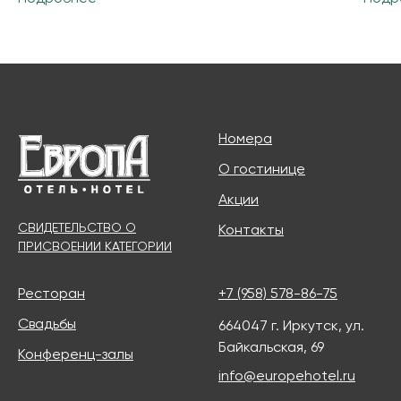
Продолжая использовать этот сайт
и нажимая на кнопку «Принимаю», вы даете
согласие на обработку файлов cookies
Номера
Принимаю
О гостинице
Акции
СВИДЕТЕЛЬСТВО О
Контакты
ПРИСВОЕНИИ КАТЕГОРИИ
Ресторан
+7 (958) 578-86-75
Свадьбы
664047 г. Иркутск, ул.
Байкальская, 69
Конференц-залы
info@europehotel.ru