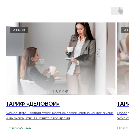
ОТЕЛЬ
ОТ
ТАРИФ «ДЕЛОВОЙ»
ТАР
Бизнес-путешествия стали неотъемлемой частью нашей жизни,
Провед
и мы знаем, как Вы цените свое время
эксклю
Подробнее
Подр