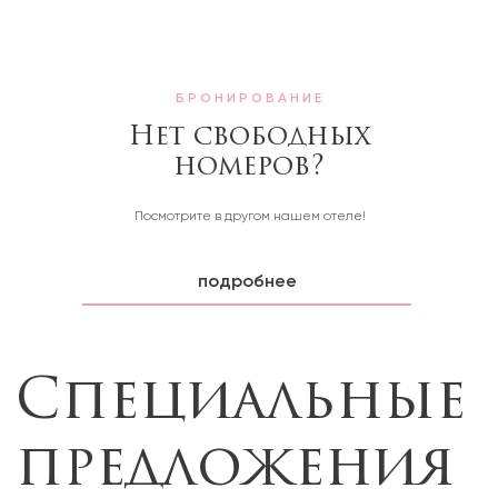
БРОНИРОВАНИЕ
Специальные
Нет свободных
номеров?
предложения
Посмотрите в другом нашем отеле!
подробнее