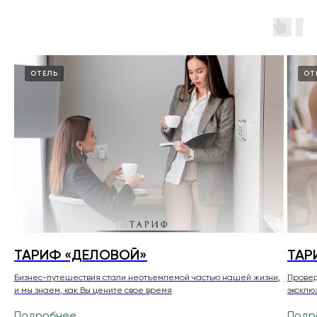
ОТЕЛЬ
ОТ
ТАРИФ «ДЕЛОВОЙ»
ТАР
Бизнес-путешествия стали неотъемлемой частью нашей жизни,
Провед
и мы знаем, как Вы цените свое время
эксклю
Подробнее
Подр