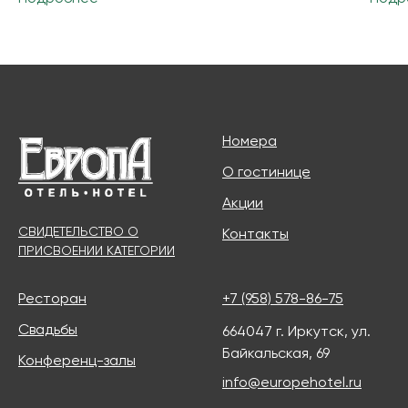
Продолжая использовать этот сайт
и нажимая на кнопку «Принимаю», вы даете
согласие на обработку файлов cookies
Номера
Принимаю
О гостинице
Акции
СВИДЕТЕЛЬСТВО О
Контакты
ПРИСВОЕНИИ КАТЕГОРИИ
Ресторан
+7 (958) 578-86-75
Свадьбы
664047 г. Иркутск, ул.
Байкальская, 69
Конференц-залы
info@europehotel.ru