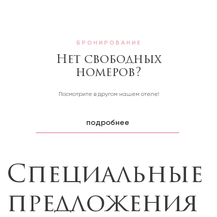
БРОНИРОВАНИЕ
Специальные
Нет свободных
номеров?
предложения
Посмотрите в другом нашем отеле!
подробнее