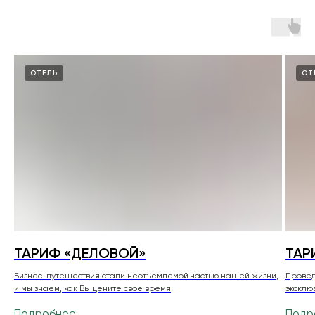
ОТЕЛЬ
ОТ
ТАРИФ «ДЕЛОВОЙ»
ТАР
Бизнес-путешествия стали неотъемлемой частью нашей жизни,
Провед
и мы знаем, как Вы цените свое время
эксклю
Подробнее
Подр