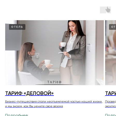
ОТЕЛЬ
ОТ
ТАРИФ «ДЕЛОВОЙ»
ТАР
Бизнес-путешествия стали неотъемлемой частью нашей жизни,
Провед
и мы знаем, как Вы цените свое время
эксклю
Подробнее
Подр