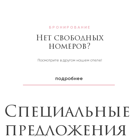
БРОНИРОВАНИЕ
Специальные
Нет свободных
номеров?
предложения
Посмотрите в другом нашем отеле!
подробнее