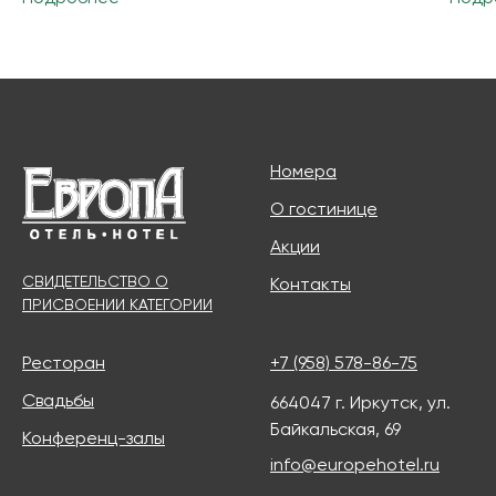
Продолжая использовать этот сайт
и нажимая на кнопку «Принимаю», вы даете
согласие на обработку файлов cookies
Номера
Принимаю
О гостинице
Акции
СВИДЕТЕЛЬСТВО О
Контакты
ПРИСВОЕНИИ КАТЕГОРИИ
Ресторан
+7 (958) 578-86-75
Свадьбы
664047 г. Иркутск, ул.
Байкальская, 69
Конференц-залы
info@europehotel.ru